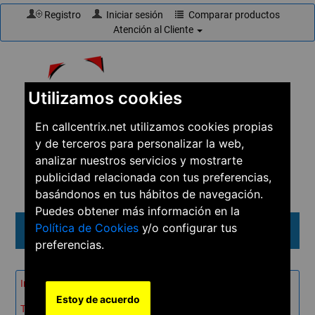
Registro
Iniciar sesión
Comparar productos
Atención al Cliente
Utilizamos cookies
En callcentrix.net utilizamos cookies propias
y de terceros para personalizar la web,
☎
910 61 60 15
analizar nuestros servicios y mostrarte
publicidad relacionada con tus preferencias,
basándonos en tus hábitos de navegación.
Puedes obtener más información en la
Política de Cookies
y/o configurar tus
Menú
preferencias.
Inicio
→
Productos
→
Teléfonos
→
Estoy de acuerdo
Telefonía IP inalámbrica
→
Gigaset N510 IP PRO