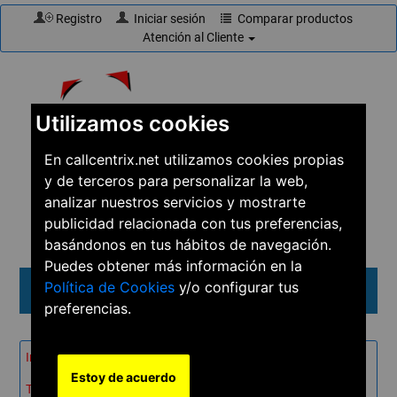
Registro
Iniciar sesión
Comparar productos
Atención al Cliente
Utilizamos cookies
En callcentrix.net utilizamos cookies propias
y de terceros para personalizar la web,
☎
910 61 60 15
analizar nuestros servicios y mostrarte
publicidad relacionada con tus preferencias,
basándonos en tus hábitos de navegación.
Puedes obtener más información en la
Política de Cookies
y/o configurar tus
Menú
preferencias.
Inicio
→
Productos
→
Teléfonos
→
Estoy de acuerdo
Teléfonos digitales
→
Avaya 5402