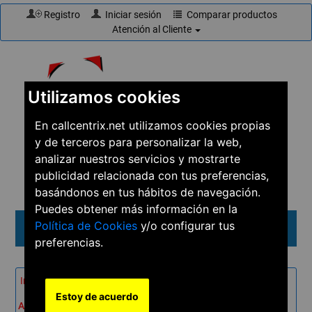
Registro
Iniciar sesión
Comparar productos
Atención al Cliente
Utilizamos cookies
En callcentrix.net utilizamos cookies propias
y de terceros para personalizar la web,
☎
910 61 60 15
analizar nuestros servicios y mostrarte
publicidad relacionada con tus preferencias,
basándonos en tus hábitos de navegación.
Puedes obtener más información en la
Política de Cookies
y/o configurar tus
Menú
preferencias.
Inicio
→
Productos
→
Teléfonos
→
Teléfonos IP
→
Estoy de acuerdo
Avaya 5610SW