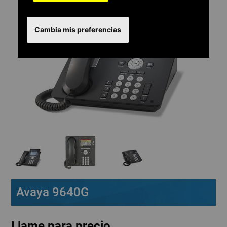
Cambia mis preferencias
Avaya 9640G
Llame para precio