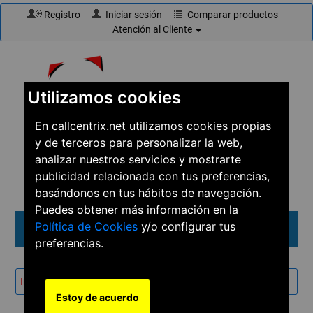
Registro
Iniciar sesión
Comparar productos
Atención al Cliente
Utilizamos cookies
En callcentrix.net utilizamos cookies propias
y de terceros para personalizar la web,
☎
910 61 60 15
analizar nuestros servicios y mostrarte
publicidad relacionada con tus preferencias,
basándonos en tus hábitos de navegación.
Puedes obtener más información en la
Política de Cookies
y/o configurar tus
Menú
preferencias.
Inicio
→
Productos
→
Teléfonos
→
Avaya 9640G
Estoy de acuerdo