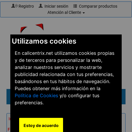
Registro
Iniciar sesión
Comparar productos
Atención al Cliente
Utilizamos cookies
En callcentrix.net utilizamos cookies propias
y de terceros para personalizar la web,
☎
910 61 60 15
analizar nuestros servicios y mostrarte
publicidad relacionada con tus preferencias,
basándonos en tus hábitos de navegación.
Puedes obtener más información en la
Política de Cookies
y/o configurar tus
Menú
preferencias.
Inicio
→
Productos
→
Teléfonos
→
Teléfonos IP
→
Estoy de acuerdo
Fuente de alimentación PoE Avaya SPPOE-1A