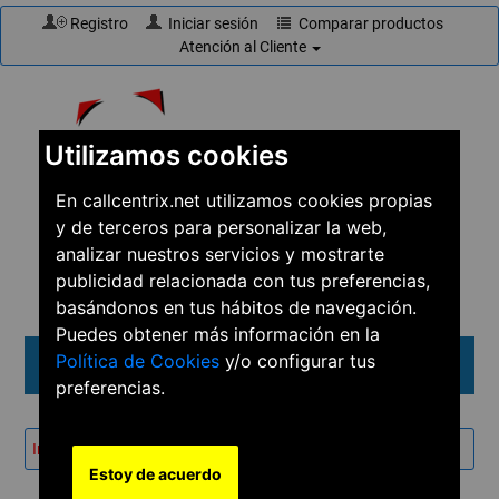
Registro
Iniciar sesión
Comparar productos
Atención al Cliente
Utilizamos cookies
En callcentrix.net utilizamos cookies propias
y de terceros para personalizar la web,
☎
910 61 60 15
analizar nuestros servicios y mostrarte
publicidad relacionada con tus preferencias,
basándonos en tus hábitos de navegación.
Puedes obtener más información en la
Política de Cookies
y/o configurar tus
Menú
preferencias.
Inicio
→
Servicios
→
Soporte de Asterisk
Estoy de acuerdo