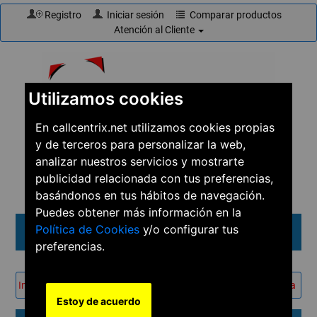
Registro
Iniciar sesión
Comparar productos
Atención al Cliente
Utilizamos cookies
En callcentrix.net utilizamos cookies propias
y de terceros para personalizar la web,
☎
910 61 60 15
analizar nuestros servicios y mostrarte
publicidad relacionada con tus preferencias,
basándonos en tus hábitos de navegación.
Puedes obtener más información en la
Política de Cookies
y/o configurar tus
Menú
preferencias.
Inicio
→
Productos
→
Teléfonos
→
Telefonía IP inalámbrica
Estoy de acuerdo