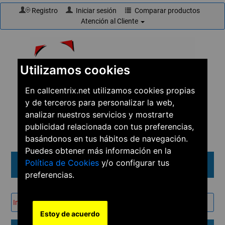
Registro
Iniciar sesión
Comparar productos
Atención al Cliente
Utilizamos cookies
En callcentrix.net utilizamos cookies propias
y de terceros para personalizar la web,
☎
910 61 60 15
analizar nuestros servicios y mostrarte
publicidad relacionada con tus preferencias,
basándonos en tus hábitos de navegación.
Puedes obtener más información en la
Política de Cookies
y/o configurar tus
Menú
preferencias.
Inicio
→
Productos
→
Conferencia
→
Videoconferencia
Estoy de acuerdo