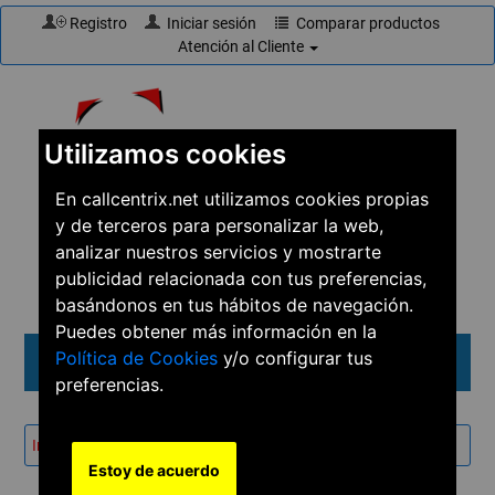
Registro
Iniciar sesión
Comparar productos
Atención al Cliente
Utilizamos cookies
En callcentrix.net utilizamos cookies propias
y de terceros para personalizar la web,
☎
910 61 60 15
analizar nuestros servicios y mostrarte
publicidad relacionada con tus preferencias,
basándonos en tus hábitos de navegación.
Puedes obtener más información en la
Política de Cookies
y/o configurar tus
Menú
preferencias.
Inicio
→
Productos
→
Porteros
→
2N Helios IP Force
Estoy de acuerdo