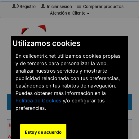
Registro
Iniciar sesión
Comparar productos
Atención al Cliente
Utilizamos cookies
En callcentrix.net utilizamos cookies propias
y de terceros para personalizar la web,
☎
910 61 60 15
analizar nuestros servicios y mostrarte
publicidad relacionada con tus preferencias,
basándonos en tus hábitos de navegación.
Puedes obtener más información en la
Política de Cookies
y/o configurar tus
Menú
preferencias.
Inicio
→
Productos
→
Teléfonos
→
Teléfonos IP
→
Estoy de acuerdo
Avaya J129