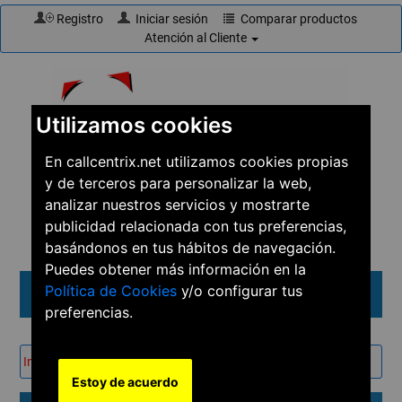
Registro
Iniciar sesión
Comparar productos
Atención al Cliente
Utilizamos cookies
En callcentrix.net utilizamos cookies propias
y de terceros para personalizar la web,
☎
910 61 60 15
analizar nuestros servicios y mostrarte
publicidad relacionada con tus preferencias,
basándonos en tus hábitos de navegación.
Puedes obtener más información en la
Política de Cookies
y/o configurar tus
Menú
preferencias.
Inicio
→
Soluciones
→
Conferencias
Estoy de acuerdo