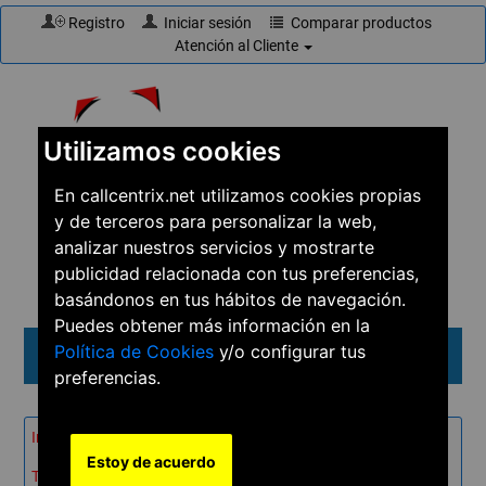
Registro
Iniciar sesión
Comparar productos
Atención al Cliente
Utilizamos cookies
En callcentrix.net utilizamos cookies propias
y de terceros para personalizar la web,
☎
910 61 60 15
analizar nuestros servicios y mostrarte
publicidad relacionada con tus preferencias,
basándonos en tus hábitos de navegación.
Puedes obtener más información en la
Política de Cookies
y/o configurar tus
Menú
preferencias.
Inicio
→
Productos
→
Teléfonos
→
Estoy de acuerdo
Telefonía IP inalámbrica
→
Gigaset R650H PRO