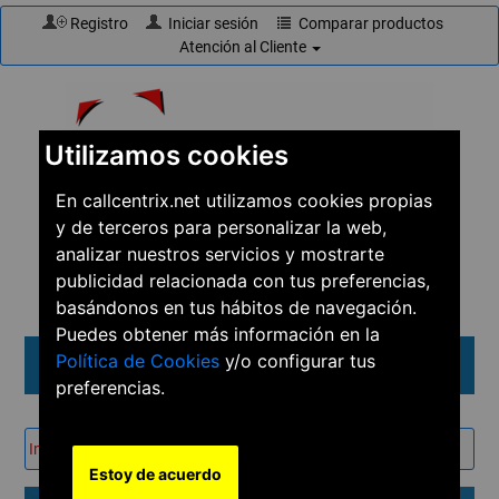
Registro
Iniciar sesión
Comparar productos
Atención al Cliente
Utilizamos cookies
En callcentrix.net utilizamos cookies propias
y de terceros para personalizar la web,
☎
910 61 60 15
analizar nuestros servicios y mostrarte
publicidad relacionada con tus preferencias,
basándonos en tus hábitos de navegación.
Puedes obtener más información en la
Política de Cookies
y/o configurar tus
Menú
preferencias.
Inicio
→
Soluciones
→
PYMES
Estoy de acuerdo