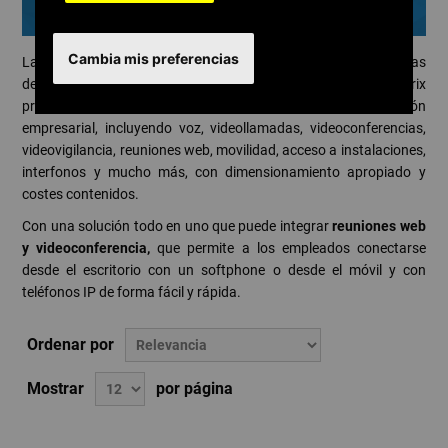
PYMES
Cambia mis preferencias
Las pymes necesitan hoy soluciones ágiles, escalables y sencillas
de comunicación y colaboración unificadas. CallCentrix
proporciona una plataforma que unifica toda la comunicación
empresarial, incluyendo voz, videollamadas, videoconferencias,
videovigilancia, reuniones web, movilidad, acceso a instalaciones,
interfonos y mucho más, con dimensionamiento apropiado y
costes contenidos.
Con una solución todo en uno que puede integrar
reuniones web
y videoconferencia,
que permite a los empleados conectarse
desde el escritorio con un softphone o desde el móvil y con
teléfonos IP de forma fácil y rápida.
Ordenar por
Mostrar
por página