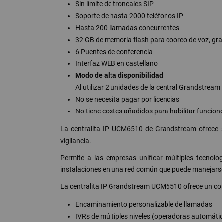
Sin límite de troncales SIP
Soporte de hasta 2000 teléfonos IP
Hasta 200 llamadas concurrentes
32 GB de memoria flash para cooreo de voz, gra
6 Puentes de conferencia
Interfaz WEB en castellano
Modo de alta disponibilidad
Al utilizar 2 unidades de la central Grandstrea
No se necesita pagar por licencias
No tiene costes añadidos para habilitar funcion
La centralita IP UCM6510 de Grandstream ofrece so
vigilancia.
Permite a las empresas unificar múltiples tecnolo
instalaciones en una red común que puede manejarse
La centralita IP Grandstream UCM6510 ofrece un co
Encaminamiento personalizable de llamadas
IVRs de múltiples niveles (operadoras automáti