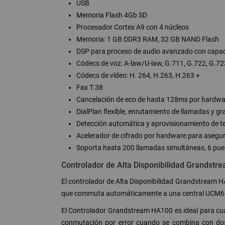
USB
Memoria Flash 4Gb SD
Procesador Cortex A9 con 4 núcleos
Memoria: 1 GB DDR3 RAM, 32 GB NAND Flash
DSP para proceso de audio avanzado con capac
Códecs de voz: A-law/U-law, G.711, G.722, G.7
Códecs de vídeo: H. 264, H.263, H.263 +
Fax T.38
Cancelación de eco de hasta 128ms por hardwa
DialPlan flexible, enrutamiento de llamadas y g
Detección automática y aprovisionamiento de tel
Acelerador de cifrado por hardware para asegur
Soporta hasta 200 llamadas simultáneas, 6 puen
Controlador de Alta Disponibilidad Grandst
El controlador de Alta Disponibilidad Grandstream 
que commuta automáticamente a una central UCM6510 
El Controlador Grandstream HA100 es ideal para cua
conmutación por error cuando se combina con dos 