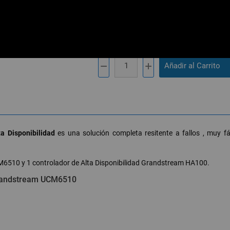
Fabricantes:
Productos y servicios de Call
SKU:
2xUCM6510+1xHA100
Referencia del fabricante:
2xUCM6510+1
a Disponibilidad
es una solución completa resitente a fallos , muy f
M6510 y 1 controlador de Alta Disponibilidad Grandstream HA100.
P Grandstream UCM6510