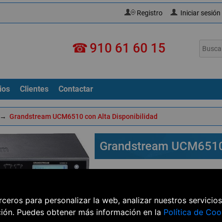
Registro
Iniciar sesión
☎
910 61 60 15
ios
Clientes
Contactar
→
Grandstream UCM6510 con Alta Disponibilidad
Grandstream UCM6510 
Llame para precio
erceros para personalizar la web, analizar nuestros servicio
Centralita IP con alta disponibilid
analógicas, troncales SIP y hasta 2
ción. Puedes obtener más información en la
Política de Coo