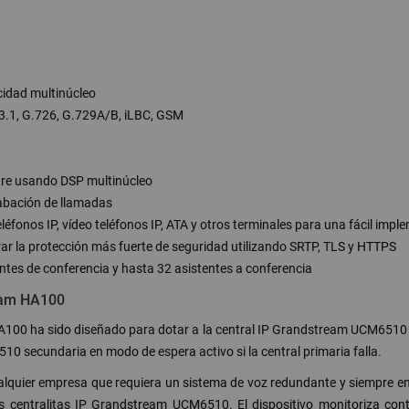
idad multinúcleo
23.1, G.726, G.729A/B, iLBC, GSM
re usando DSP multinúcleo
rabación de llamadas
éfonos IP, vídeo teléfonos IP, ATA y otros terminales para una fácil impl
ar la protección más fuerte de seguridad utilizando SRTP, TLS y HTTPS
tes de conferencia y hasta 32 asistentes a conferencia
ream HA100
HA100 ha sido diseñado para dotar a la central IP Grandstream UCM6510 d
secundaria en modo de espera activo si la central primaria falla.
lquier empresa que requiera un sistema de voz redundante y siempre e
centralitas IP Grandstream UCM6510. El dispositivo monitoriza con