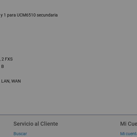
a y 1 para UCM6510 secundaria
, 2 FXS
 B
O, LAN, WAN
Servicio al Cliente
Mi Cu
Buscar
Mi cuent