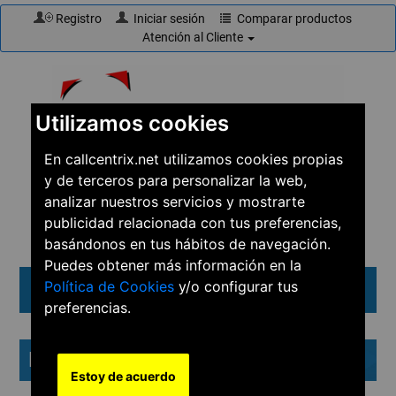
Registro
Iniciar sesión
Comparar productos
Atención al Cliente
Utilizamos cookies
En callcentrix.net utilizamos cookies propias
y de terceros para personalizar la web,
☎
910 61 60 15
analizar nuestros servicios y mostrarte
publicidad relacionada con tus preferencias,
basándonos en tus hábitos de navegación.
Puedes obtener más información en la
Política de Cookies
y/o configurar tus
Menú
preferencias.
Productos etiquetados con 'ucm'
Estoy de acuerdo