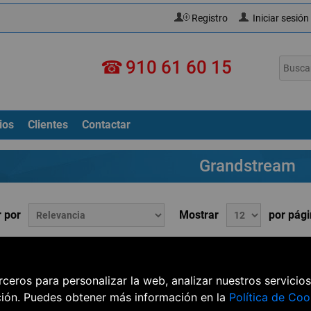
Registro
Iniciar sesión
☎
910 61 60 15
ios
Clientes
Contactar
Grandstream
 por
Mostrar
por pág
Grandstream GAC2500
erceros para personalizar la web, analizar nuestros servicio
Llame para precio
ción. Puedes obtener más información en la
Política de Coo