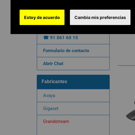
Atención al Cliente
Estoy de acuerdo
Cambia mis preferencias
Soluciona tus dudas o pide
presupuesto mediante:
☎ 91 061 60 15
Formulario de contacto
Abrir Chat
Fabricantes
Avaya
Gigaset
Grandstream