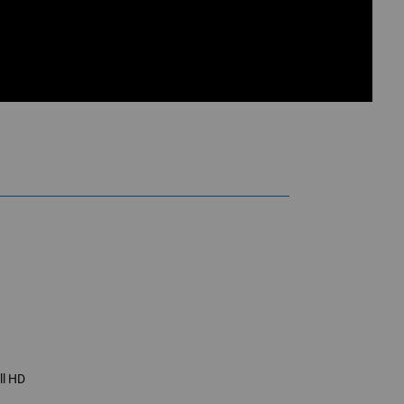
ible con pantalla táctil y Android
ll HD