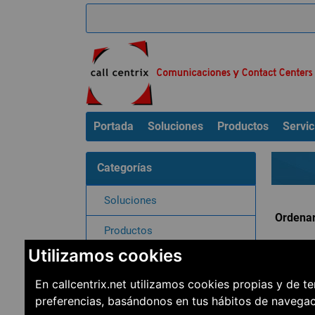
Portada
Soluciones
Productos
Servic
Categorías
Soluciones
Ordenar
Productos
Utilizamos cookies
Servicios
En callcentrix.net utilizamos cookies propias y de t
Clientes
preferencias, basándonos en tus hábitos de navega