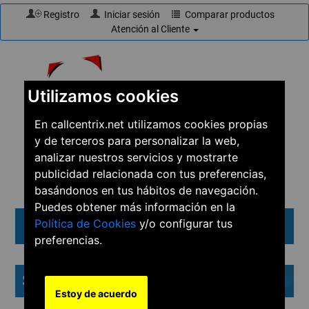
Registro
Iniciar sesión
Comparar productos
Atención al Cliente
Utilizamos cookies
En callcentrix.net utilizamos cookies propias
y de terceros para personalizar la web,
☎
910 61 60 15
analizar nuestros servicios y mostrarte
publicidad relacionada con tus preferencias,
basándonos en tus hábitos de navegación.
Puedes obtener más información en la
Política de Cookies
y/o configurar tus
Menú
preferencias.
Suite VisionCalidad
Estoy de acuerdo