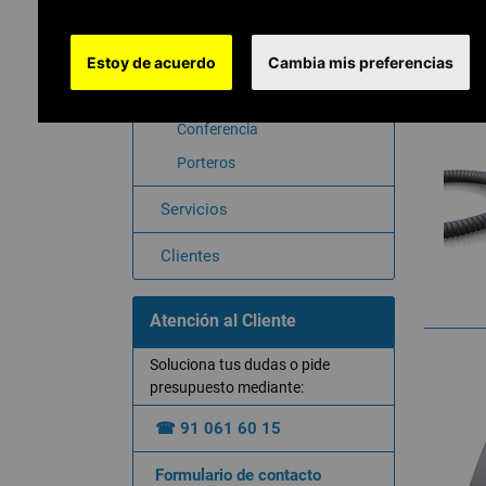
Teléfonos digitales
Estoy de acuerdo
Telefonía IP inalámbrica
Cambia mis preferencias
Centralitas
Conferencia
Porteros
Servicios
Clientes
Atención al Cliente
Soluciona tus dudas o pide
presupuesto mediante:
☎ 91 061 60 15
Formulario de contacto