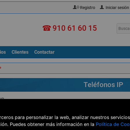
Registro
Iniciar sesión
☎
910 61 60 15
ios
Clientes
Contactar
P
Teléfonos IP
 IP
 por
Mostrar
por pág
erceros para personalizar la web, analizar nuestros servicio
ción. Puedes obtener más información en la
Política de Coo