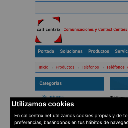
Portada
Soluciones
Productos
Servic
Inicio
→
Productos
→
Teléfonos
→
Teléfonos I
Categorías
Soluciones
Teléfonos
Utilizamos cookies
Productos
Ordenar
En callcentrix.net utilizamos cookies propias y de t
Teléfonos
preferencias, basándonos en tus hábitos de navega
Teléfonos IP