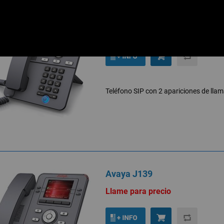
Avaya J129
Llame para precio
Teléfono SIP con 2 apariciones de llam
Avaya J139
Llame para precio