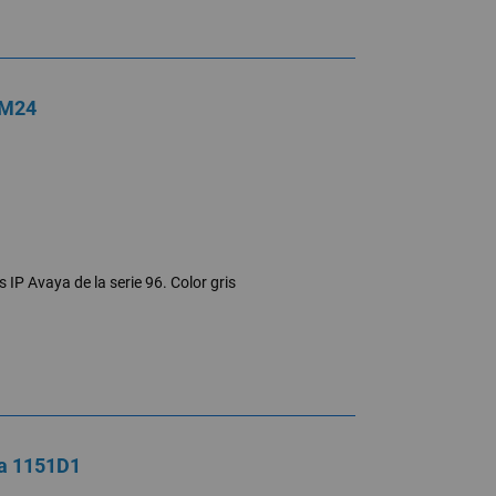
BM24
IP Avaya de la serie 96. Color gris
ya 1151D1