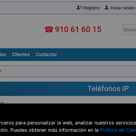
Registro
Iniciar sesión
☎
910 61 60 15
ios
Clientes
Contactar
P
Teléfonos IP
 IP
 por
Mostrar
por pág
erceros para personalizar la web, analizar nuestros servicio
ción. Puedes obtener más información en la
Política de Coo