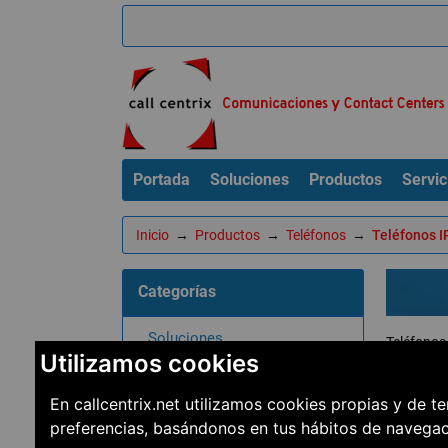
Portada
Soluciones
Productos
Servic
Inicio
→
Productos
→
Teléfonos
→
Teléfonos I
Categorías
Soluciones
Teléfonos
Utilizamos cookies
Productos
Ordenar
En callcentrix.net utilizamos cookies propias y de t
Teléfonos
preferencias, basándonos en tus hábitos de navega
Teléfonos IP