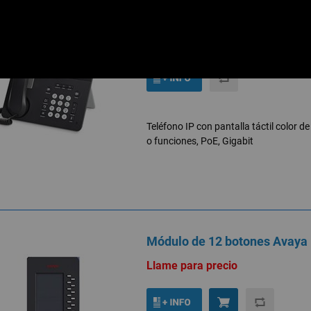
Avaya 9641G
Llame para precio
Teléfono IP con pantalla táctil color 
o funciones, PoE, Gigabit
Módulo de 12 botones Avaya
Llame para precio