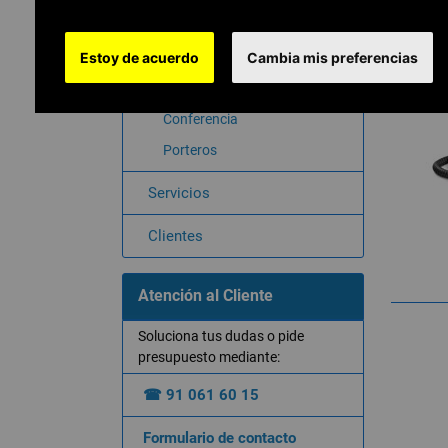
Teléfonos digitales
Estoy de acuerdo
Telefonía IP inalámbrica
Cambia mis preferencias
Centralitas
Conferencia
Porteros
Servicios
Clientes
Atención al Cliente
Soluciona tus dudas o pide
presupuesto mediante:
☎ 91 061 60 15
Formulario de contacto