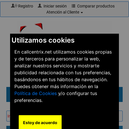
Registro
Iniciar sesión
Comparar productos
Atención al Cliente
Utilizamos cookies
En callcentrix.net utilizamos cookies propias
y de terceros para personalizar la web,
☎
910 61 60 15
analizar nuestros servicios y mostrarte
publicidad relacionada con tus preferencias,
basándonos en tus hábitos de navegación.
Puedes obtener más información en la
Política de Cookies
y/o configurar tus
Menú
preferencias.
Inicio
→
Soluciones
→
Conferencias
Estoy de acuerdo