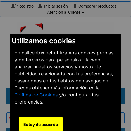
Registro
Iniciar sesión
Comparar productos
Atención al Cliente
Utilizamos cookies
En callcentrix.net utilizamos cookies propias
y de terceros para personalizar la web,
☎
910 61 60 15
analizar nuestros servicios y mostrarte
publicidad relacionada con tus preferencias,
basándonos en tus hábitos de navegación.
Puedes obtener más información en la
Política de Cookies
y/o configurar tus
Menú
preferencias.
Inicio
→
Soluciones
→
Conferencias
Estoy de acuerdo