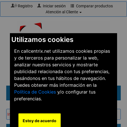
Registro
Iniciar sesión
Comparar productos
Atención al Cliente
Utilizamos cookies
En callcentrix.net utilizamos cookies propias
y de terceros para personalizar la web,
☎
910 61 60 15
analizar nuestros servicios y mostrarte
publicidad relacionada con tus preferencias,
basándonos en tus hábitos de navegación.
Puedes obtener más información en la
Política de Cookies
y/o configurar tus
Menú
preferencias.
Inicio
→
Productos
→
Teléfonos
Estoy de acuerdo